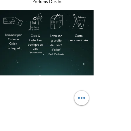
Parfums Dusita
Paiement par
Click &
Livraison
Carte
Carte de
Collect en
personnalisée
gratuite
Crédit
boutique
en
​dès 149
€
ou Paypal
24h
d'achat*
*jours ouvrés
ExcL Océanie