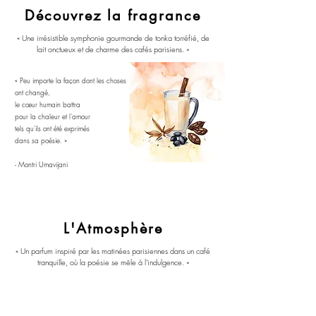
Découvrez la fragrance
« Une irrésistible symphonie gourmande de tonka torréfié, de
lait onctueux et de charme des cafés parisiens. »
« Peu importe la façon dont les choses
ont changé,
le cœur humain battra
pour la chaleur et l'amour
tels qu'ils ont été exprimés
dans sa poésie.
»
- Montri Umavijani
L'Atmosphère
« Un parfum inspiré par les matinées parisiennes dans un café
tranquille, où la poésie se mêle à l'indulgence. »