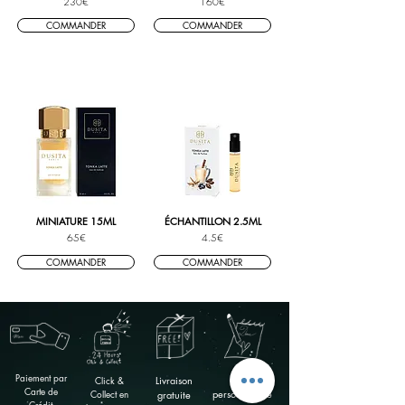
230€
160€
COMMANDER
COMMANDER
MINIATURE 15ML
ÉCHANTILLON 2.5ML
65€
4.5€
COMMANDER
COMMANDER
Paiement par
Click &
Livraison
Carte
Carte de
Collect en
personnalisée
gratuite
Crédit