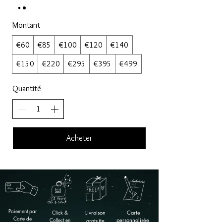
Montant
€60
€85
€100
€120
€140
€150
€220
€295
€395
€499
Quantité
Acheter
Paiement par
Click &
Livraison
Carte
Carte de
Collect en
personnalisée
gratuite