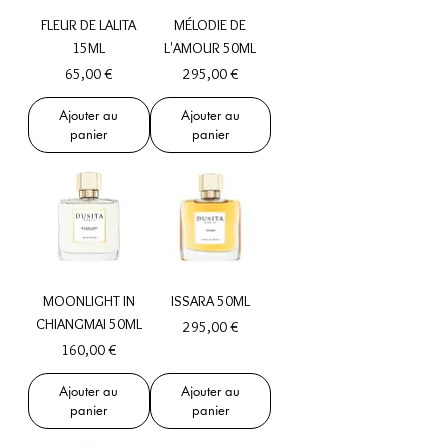
FLEUR DE LALITA
MÉLODIE DE
15ML
L'AMOUR 50ML
Prix
Prix
65,00 €
295,00 €
Ajouter au
Ajouter au
panier
panier
MOONLIGHT IN
ISSARA 50ML
CHIANGMAI 50ML
Prix
295,00 €
Prix
160,00 €
Ajouter au
Ajouter au
panier
panier