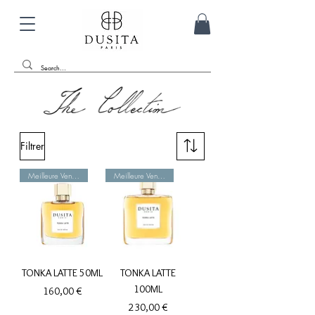
Filtrer
Meilleure Vente !
Meilleure Vente !
TONKA LATTE 50ML
TONKA LATTE
100ML
Prix
160,00 €
Prix
230,00 €