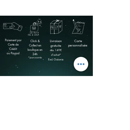
Paiement par
Click &
Livraison
Carte
Carte de
Collect en
personnalisée
gratuite
Crédit
boutique
en
​dès 149
€
ou Paypal
24h
d'achat*
*jours ouvrés
ExcL Océanie