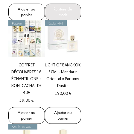
Ajouter au
Rupture de
panier
stock
Popular
Exclusivity!
COFFRET
LIGHT OF BANGKOK
DÉCOUVERTE 16
50ML - Mandarin
ÉCHANTILLONS +
Oriental x Parfums
BON D'ACHAT DE
Dusita
40€
Prix
190,00 €
Prix
59,00 €
Ajouter au
Ajouter au
panier
panier
Meilleure Vente !