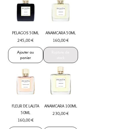
PELAGOS 50ML
ANAMCARA 50ML
Prix
Prix
245,00 €
160,00 €
Ajouter au
Rupture de
panier
stock
FLEUR DE LALITA
ANAMCARA 100ML
50ML
Prix
230,00 €
Prix
160,00 €