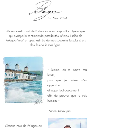
21 Mai, 2024
Mon nouvel Extrait de Parfum est une composition dynamique
qui évoque le sentiment de possibilités infinies. L'idée de
Pelagos ("mer" en grec) est née de mes souvenirs les plus chers
des îles de la mer Égée.
« Dis-moi où se trouve ma
limite,
pour que je puisse m'en
approcher
et toquer tout doucement
afin de prouver que je suis
humain. »
- Montri Umavijani
Chaque note de Pelagos est