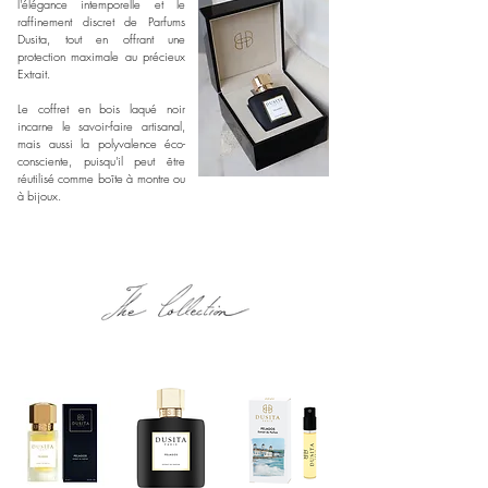
l'élégance intemporelle et le
raffinement discret de Parfums
Dusita, tout en offrant une
protection maximale au précieux
Extrait.
Le coffret en bois laqué noir
incarne le savoir-faire artisanal,
mais aussi la polyvalence éco-
consciente, puisqu'il peut être
réutilisé comme boîte à montre ou
à bijoux.