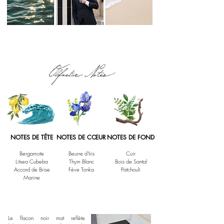
NOTES DE TÊTE
NOTES DE CŒUR
NOTES DE FOND
Bergamote
Beurre d'Iris
Cuir
Litsea Cubeba
Thym Blanc
Bois de Santal
Accord de Brise
Fève Tonka
Patchouli
Marine
Le flacon noir mat reflète