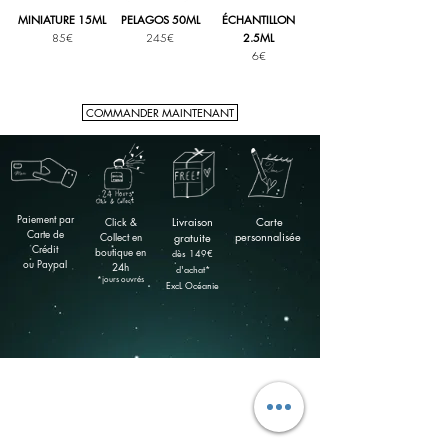
MINIATURE 15ML
PELAGOS 50ML
ÉCHANTILLON
85€
245€
2.5ML
6€
COMMANDER MAINTENANT
Paiement par
Click &
Livraison
Carte
Carte de
Collect en
personnalisée
gratuite
Crédit
boutique
en
​dès 149
€
ou Paypal
24h
d'achat*
*jours ouvrés
ExcL Océanie