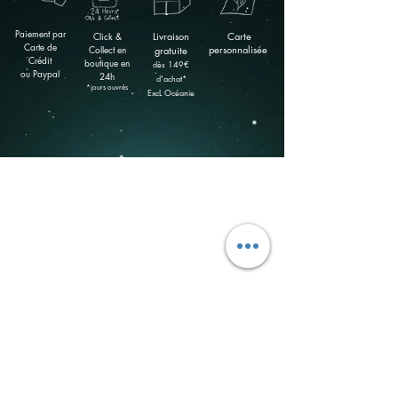
Paiement par
Click &
Livraison
Carte
Carte de
Collect en
personnalisée
gratuite
Crédit
boutique
en
​dès 149
€
ou Paypal
24h
d'achat*
*jours ouvrés
ExcL Océanie