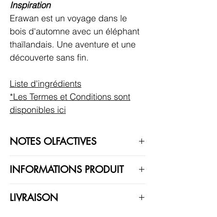
Inspiration
Erawan est un voyage dans le
bois d'automne avec un éléphant
thaïlandais. Une aventure et une
découverte sans fin.
Liste d'ingrédients
*Les Termes et Conditions sont
disponibles ici
NOTES OLFACTIVES
Erawan est un parfum Gourmand
INFORMATIONS PRODUIT
Fougère.
Ce parfum contient des matières
NOTES DE TÊTE
LIVRAISON
premières naturelles.
Petitgrain, Sauge Sclarée
L'apparition éventuelle de particules en
Veuillez noter que les délais de livraison