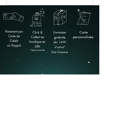
Paiement par
Click &
Livraison
Carte
Carte de
Collect en
personnalisée
gratuite
Crédit
boutique
en
​dès 149
€
ou Paypal
24h
d'achat*
*jours ouvrés
ExcL Océanie